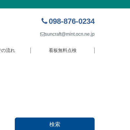
098-876-0234
suncraft@mint.ocn.ne.jp
での流れ
看板無料点検
検索