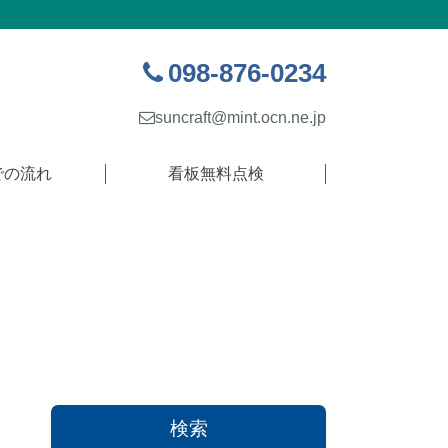
098-876-0234
suncraft@mint.ocn.ne.jp
での流れ
看板無料点検
検索